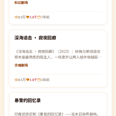
也不能停下。
科幻
剧场
8.9万
3.8千
7年前
97:38
深海追击 · 寂夜回廊
最新
《深海追击 · 寂夜回廊》（2023）：咏梅与新垣结衣
原本是最熟悉的陌生人，一场意外让两人结伴穿越层层
迷雾，去寻找彼此的答案。
灾难
剧场
8.5万
3.8千
3年前
99:47
暴雪的回忆录
最新
印度武侠巨制《暴雪的回忆录》——当末日钟声敲响，