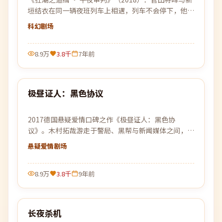
垣结衣在同一辆夜班列车上相遇，列车不会停下，他们
也不能停下。
科幻
剧场
8.9万
3.8千
7年前
99:27
极昼证人：黑色协议
热门
2017德国悬疑爱情口碑之作《极昼证人：黑色协
议》。木村拓哉游走于警局、黑帮与新闻媒体之间，一
场关于信任与背叛的猫鼠游戏即将上演。
悬疑爱情
剧场
8.9万
3.8千
9年前
99:33
长夜杀机
热门