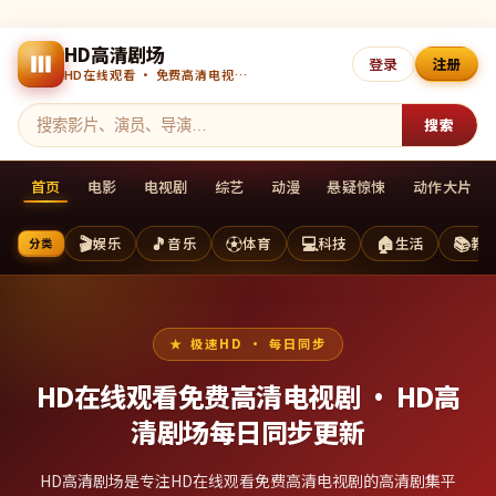
HD高清剧场
登录
注册
HD在线观看 · 免费高清电视剧 · 每日更新
搜索
首页
电影
电视剧
综艺
动漫
悬疑惊悚
动作大片
🎬
🎵
⚽
💻
🏠
📚
娱乐
音乐
体育
科技
生活
教
分类
极速HD · 每日同步
HD在线观看免费高清电视剧 ·
HD高
清剧场
每日同步更新
HD高清剧场是专注HD在线观看免费高清电视剧的高清剧集平