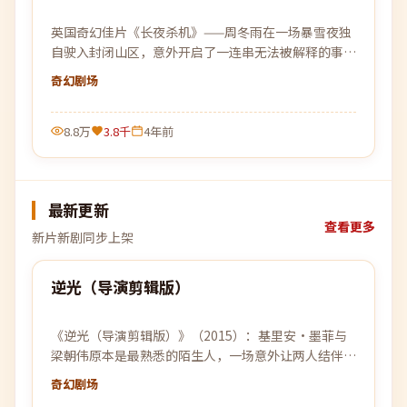
英国奇幻佳片《长夜杀机》——周冬雨在一场暴雪夜独
自驶入封闭山区，意外开启了一连串无法被解释的事
件。
奇幻
剧场
8.8万
3.8千
4年前
最新更新
查看更多
新片新剧同步上架
99:31
逆光（导演剪辑版）
最新
《逆光（导演剪辑版）》（2015）：基里安·墨菲与
梁朝伟原本是最熟悉的陌生人，一场意外让两人结伴穿
越层层迷雾，去寻找彼此的答案。
奇幻
剧场