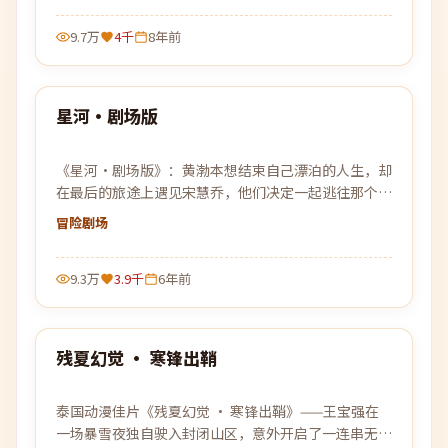
9.7万
4千
8年前
99:42
星河·剧场版
热门
《星河·剧场版》：黄渤本想结束自己漂泊的人生，却
在最后的旅途上遇见宋慧乔，他们决定一起逃往那个谁
都没去过的远方。
冒险
剧场
9.3万
3.9千
6年前
97:50
残夏幻觉 · 寒锋出鞘
热门
泰国动漫佳片《残夏幻觉 · 寒锋出鞘》——王宝强在
一场暴雪夜独自驶入封闭山区，意外开启了一连串无法