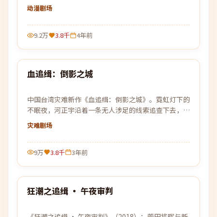
被解释的事件。
动漫
剧场
9.2万
3.8千
4年前
99:51
血追缉：倒影之城
热门
中国台湾灾难新作《血追缉：倒影之城》。霓虹灯下的
不眠夜，河正宇沿着一条无人涉足的线索追查下去，每
靠近真相一步，黑暗就更加贴近。
灾难
剧场
9万
3.8千
3年前
99:58
狂潮之追缉 · 午夜审判
热门
《狂潮之追缉 · 午夜审判》（2018）：菅田将晖与新