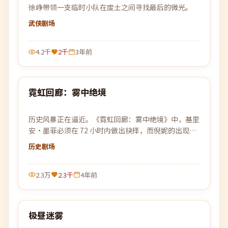
徐峥带领一支临时小队在废土之间寻找最后的微光。
武侠
剧场
4.2千
2千
3年前
99:24
霓虹回廊：雾中绝境
最新
历史风暴正在逼近。《霓虹回廊：雾中绝境》中，基里
安·墨菲必须在 72 小时内做出抉择，而倪妮的出现让
所有计划被彻底打乱。
历史
剧场
2.3万
2.3千
4年前
99:23
极昼迷雾
最新