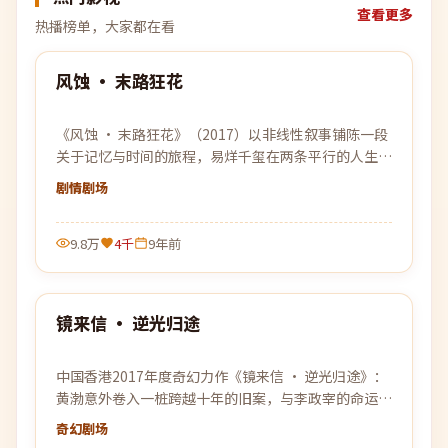
查看更多
热播榜单，大家都在看
99:37
风蚀 · 末路狂花
热门
《风蚀 · 末路狂花》（2017）以非线性叙事铺陈一段
关于记忆与时间的旅程，易烊千玺在两条平行的人生轨
迹中寻找自我的答案。
剧情
剧场
9.8万
4千
9年前
99:53
镜来信 · 逆光归途
热门
中国香港2017年度奇幻力作《镜来信 · 逆光归途》：
黄渤意外卷入一桩跨越十年的旧案，与李政宰的命运纠
缠在一起，真相比想象中更加危险。
奇幻
剧场