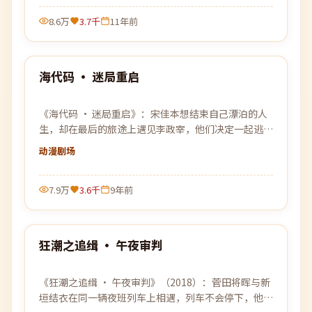
8.6万
3.7千
11年前
99:14
海代码 · 迷局重启
最新
《海代码 · 迷局重启》：宋佳本想结束自己漂泊的人
生，却在最后的旅途上遇见李政宰，他们决定一起逃往
那个谁都没去过的远方。
动漫
剧场
7.9万
3.6千
9年前
99:58
狂潮之追缉 · 午夜审判
最新
《狂潮之追缉 · 午夜审判》（2018）：菅田将晖与新
垣结衣在同一辆夜班列车上相遇，列车不会停下，他们