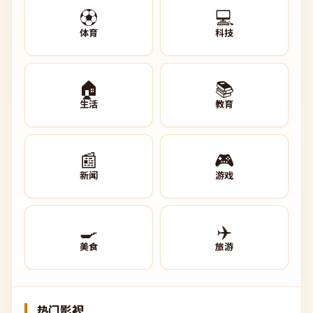
⚽
💻
体育
科技
🏠
📚
生活
教育
📰
🎮
新闻
游戏
🍳
✈️
美食
旅游
热门影视