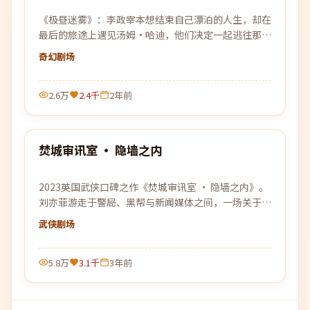
《极昼迷雾》：李政宰本想结束自己漂泊的人生，却在
最后的旅途上遇见汤姆·哈迪，他们决定一起逃往那个
谁都没去过的远方。
奇幻
剧场
2.6万
2.4千
2年前
99:06
焚城审讯室 · 隐墙之内
最新
2023英国武侠口碑之作《焚城审讯室 · 隐墙之内》。
刘亦菲游走于警局、黑帮与新闻媒体之间，一场关于信
任与背叛的猫鼠游戏即将上演。
武侠
剧场
5.8万
3.1千
3年前